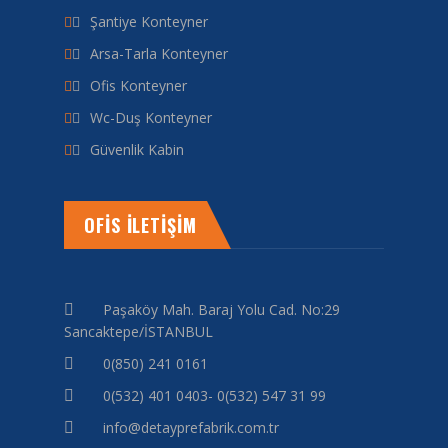
Şantiye Konteyner
Arsa-Tarla Konteyner
Ofis Konteyner
Wc-Duş Konteyner
Güvenlik Kabin
OFİS İLETİŞİM
Paşaköy Mah. Baraj Yolu Cad. No:29
Sancaktepe/İSTANBUL
0(850) 241 0161
0(532) 401 0403- 0(532) 547 31 99
info@detayprefabrik.com.tr