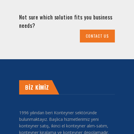
Not sure which solution fits you business
needs?
CONTACT US
BİZ KİMİZ
1996 yılından beri Konteyner sektöründe
bulunmaktayız. Başlıca hizmetlerimiz yeni
konteyner satış, ikinci el konteyner alım-satım,
konteyner kiralama ve konteyner depolamadır.