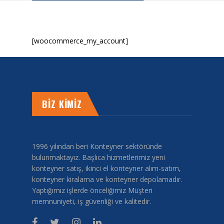
[woocommerce_my_account]
BİZ KİMİZ
1996 yılından beri Konteyner sektöründe
bulunmaktayız. Başlıca hizmetlerimiz yeni
konteyner satış, ikinci el konteyner alım-satım,
konteyner kiralama ve konteyner depolamadır.
Yaptığımız işlerde önceliğimiz Müşteri
memnuniyeti, iş güvenliği ve kalitedir.